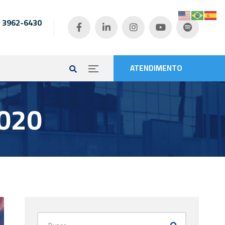
) 3962-6430
e
ATENDIMENTO
2020