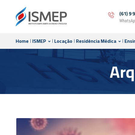
(61) 9
WhatsAp
Home
ISMEP
Locação
Residência Médica
Ensi
Arq