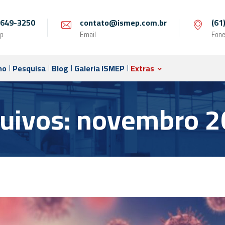
 9649-3250
contato@ismep.com.br
(61
p
Email
Fon
no
Pesquisa
Blog
Galeria ISMEP
Extras
uivos: novembro 