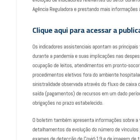
Agência Reguladora e prestando mais informações
Clique aqui para acessar a publi
Os indicadores assistenciais apontam as principais
durante a pandemia e suas implicações nas despe
ocupação de leitos, atendimentos em pronto-socorr
procedimentos eletivos fora do ambiente hospitalar
sinistralidade observada através do fluxo de caix
saída (pagamentos) de recursos em um dado períod
obrigações no prazo estabelecido.
O boletim também apresenta informações sobre a v
detalhamentos da evolução do número de vínculos po
exames de detecção de Covid-19 e de imagem de tó