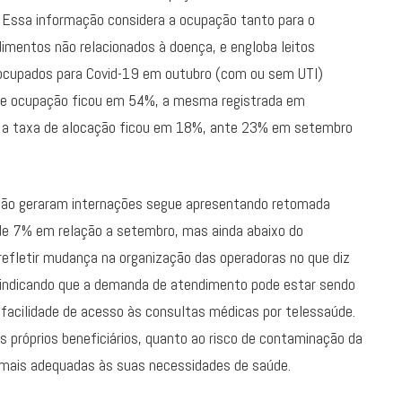
 Essa informação considera a ocupação tanto para o
mentos não relacionados à doença, e engloba leitos
e ocupados para Covid-19 em outubro (com ou sem UTI)
 de ocupação ficou em 54%, a mesma registrada em
 e a taxa de alocação ficou em 18%, ante 23% em setembro
 não geraram internações segue apresentando retomada
de 7% em relação a setembro, mas ainda abaixo do
refletir mudança na organização das operadoras no que diz
, indicando que a demanda de atendimento pode estar sendo
à facilidade de acesso às consultas médicas por telessaúde.
 próprios beneficiários, quanto ao risco de contaminação da
o mais adequadas às suas necessidades de saúde.