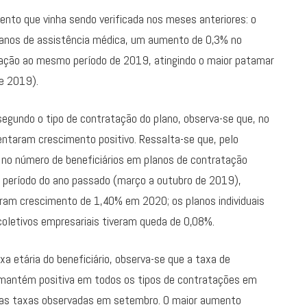
ento que vinha sendo verificada nos meses anteriores: o
planos de assistência médica, um aumento de 0,3% no
ação ao mesmo período de 2019, atingindo o maior patamar
 de 2019).
segundo o tipo de contratação do plano, observa-se que, no
entaram crescimento positivo. Ressalta-se que, pelo
 no número de beneficiários em planos de contratação
o período do ano passado (março a outubro de 2019),
ram crescimento de 1,40% em 2020; os planos individuais
coletivos empresariais tiveram queda de 0,08%.
xa etária do beneficiário, observa-se que a taxa de
 mantém positiva em todos os tipos de contratações em
e as taxas observadas em setembro. O maior aumento