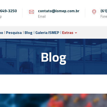
 9649-3250
contato@ismep.com.br
(61
p
Email
Fon
no
Pesquisa
Blog
Galeria ISMEP
Extras
Blog