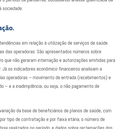
 à sociedade.
cação.
 tendências em relação à utilização de serviços de saúde
sas das operadoras. São apresentados números sobre
o que não geraram internação e autorizações emitidas para
. Já os indicadores econômico-financeiros analisam a
a das operadoras – movimento de entrada (recebimentos) e
o – e a inadimplência, ou seja, o não pagamento de
ariação da base de beneficiários de planos de saúde, com
r tipo de contratação e por faixa etária; o número de
rax realizados no período; e dados sobre reclamações dos