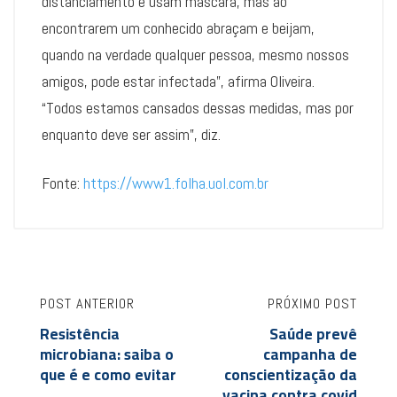
distanciamento e usam máscara, mas ao
encontrarem um conhecido abraçam e beijam,
quando na verdade qualquer pessoa, mesmo nossos
amigos, pode estar infectada”, afirma Oliveira.
“Todos estamos cansados dessas medidas, mas por
enquanto deve ser assim”, diz.
Fonte:
https://www1.folha.uol.com.br
POST ANTERIOR
PRÓXIMO POST
Resistência
Saúde prevê
microbiana: saiba o
campanha de
que é e como evitar
conscientização da
vacina contra covid