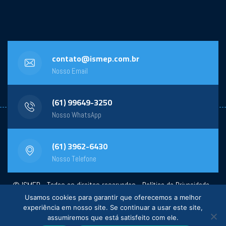
contato@ismep.com.br
Nosso Email
(61) 99649-3250
Nosso WhatsApp
(61) 3962-6430
Nosso Telefone
© ISMEP - Todos os direitos reservados -
Política de Privacidade
-
Usamos cookies para garantir que oferecemos a melhor
Powered by:
General Design
experiência em nosso site. Se continuar a usar este site,
assumiremos que está satisfeito com ele.