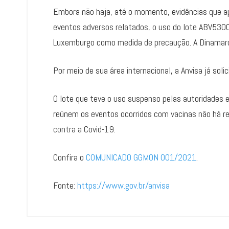
Embora não haja, até o momento, evidências que ap
eventos adversos relatados, o uso do lote ABV5300 
Luxemburgo como medida de precaução. A Dinamarc
Por meio de sua área internacional, a Anvisa já sol
O lote que teve o uso suspenso pelas autoridades e
reúnem os eventos ocorridos com vacinas não há r
contra a Covid-19.
Confira o
COMUNICADO GGMON 001/2021
.
Fonte:
https://www.gov.br/anvisa