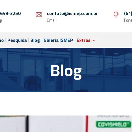
 9649-3250
contato@ismep.com.br
(61
p
Email
Fon
no
Pesquisa
Blog
Galeria ISMEP
Extras
Blog