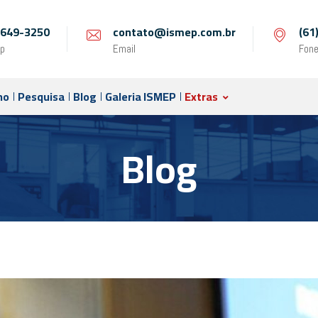
 9649-3250
contato@ismep.com.br
(61
p
Email
Fon
no
Pesquisa
Blog
Galeria ISMEP
Extras
Blog