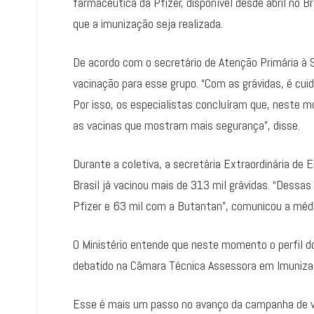
farmacêutica da Pfizer, disponível desde abril no B
que a imunização seja realizada.
De acordo com o secretário de Atenção Primária à
vacinação para esse grupo. “Com as grávidas, é cui
Por isso, os especialistas concluíram que, neste 
as vacinas que mostram mais segurança”, disse.
Durante a coletiva, a secretária Extraordinária de
Brasil já vacinou mais de 313 mil grávidas. “Dess
Pfizer e 63 mil com a Butantan”, comunicou a médi
O Ministério entende que neste momento o perfil d
debatido na Câmara Técnica Assessora em Imuniza
Esse é mais um passo no avanço da campanha de va