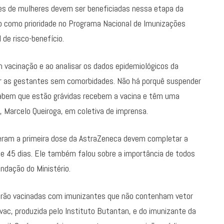
es de mulheres devem ser beneficiadas nessa etapa da
po como prioridade no Programa Nacional de Imunizações
 de risco-benefício.
vacinação e ao analisar os dados epidemiológicos da
ar as gestantes sem comorbidades. Não há porquê suspender
sabem que estão grávidas recebem a vacina e têm uma
, Marcelo Queiroga, em coletiva de imprensa.
beram a primeira dose da AstraZeneca devem completar a
e 45 dias. Ele também falou sobre a importância de todos
ndação do Ministério.
serão vacinadas com imunizantes que não contenham vetor
avac, produzida pelo Instituto Butantan, e do imunizante da