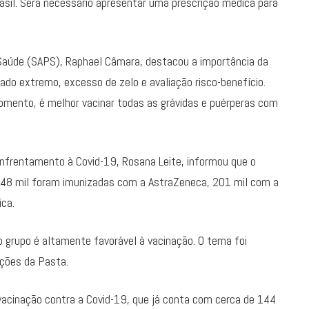
rasil. Será necessário apresentar uma prescrição médica para
 Saúde (SAPS), Raphael Câmara, destacou a importância da
dado extremo, excesso de zelo e avaliação risco-benefício.
momento, é melhor vacinar todas as grávidas e puérperas com
 Enfrentamento à Covid-19, Rosana Leite, informou que o
as 48 mil foram imunizadas com a AstraZeneca, 201 mil com a
ca.
o grupo é altamente favorável à vacinação. O tema foi
ções da Pasta.
cinação contra a Covid-19, que já conta com cerca de 144