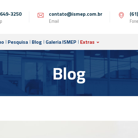
 9649-3250
contato@ismep.com.br
(61
p
Email
Fon
no
Pesquisa
Blog
Galeria ISMEP
Extras
Blog