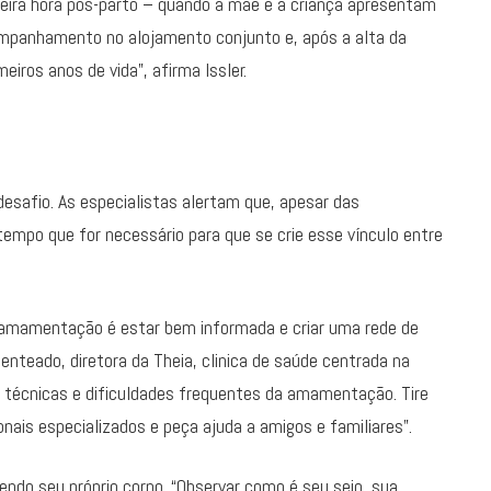
meira hora pós-parto – quando a mãe e a criança apresentam
ompanhamento no alojamento conjunto e, após a alta da
eiros anos de vida”, afirma Issler.
safio. As especialistas alertam que, apesar das
o tempo que for necessário para que se crie esse vínculo entre
amamentação é estar bem informada e criar uma rede de
enteado, diretora da Theia, clinica de saúde centrada na
s técnicas e dificuldades frequentes da amamentação. Tire
onais especializados e peça ajuda a amigos e familiares”.
ndo seu próprio corpo. “Observar como é seu seio, sua