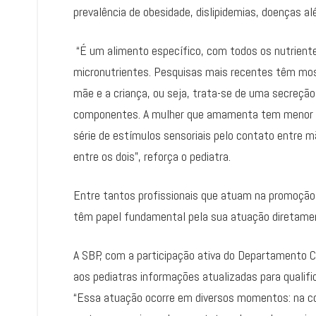
prevalência de obesidade, dislipidemias, doenças alé
“É um alimento específico, com todos os nutriente
micronutrientes. Pesquisas mais recentes têm most
mãe e a criança, ou seja, trata-se de uma secreçã
componentes. A mulher que amamenta tem menor pr
série de estímulos sensoriais pelo contato entre m
entre os dois”, reforça o pediatra.
Entre tantos profissionais que atuam na promoção,
têm papel fundamental pela sua atuação diretame
A SBP, com a participação ativa do Departamento C
aos pediatras informações atualizadas para qualifi
“Essa atuação ocorre em diversos momentos: na con