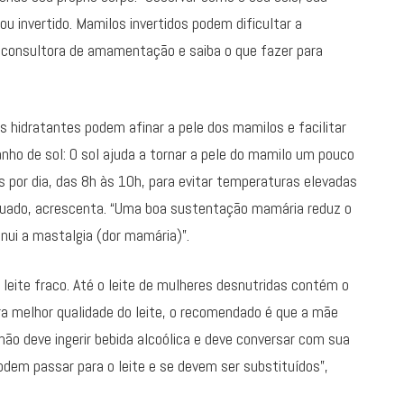
ou invertido. Mamilos invertidos podem dificultar a
onsultora de amamentação e saiba o que fazer para
s hidratantes podem afinar a pele dos mamilos e facilitar
nho de sol: O sol ajuda a tornar a pele do mamilo um pouco
 por dia, das 8h às 10h, para evitar temperaturas elevadas
quado, acrescenta. “Uma boa sustentação mamária reduz o
ui a mastalgia (dor mamária)”.
 leite fraco. Até o leite de mulheres desnutridas contém o
ra melhor qualidade do leite, o recomendado é que a mãe
não deve ingerir bebida alcoólica e deve conversar com sua
em passar para o leite e se devem ser substituídos”,