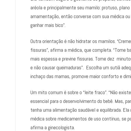
aréola e principalmente seu mamilo: protuso, plano 
amamentação, então converse com sua médica ou c
ganhar mais bico”.
Outra orientação é não hidratar os mamilos. “Creme
fissuras”, afirma a médica, que completa. “Tome ba
mais espessa e previne fissuras. Tome dez minutos
e não causar queimaduras”. Escolha um sutiã ade
inchaço das mamas, promove maior conforto e dimin
Um mito comum é sobre o “leite fraco”. “Não existe
essencial para o desenvolvimento do bebê. Mas, pa
tenha uma alimentação saudável e equilibrada. Ela 
médica sobre medicamentos de uso contínuo, se pod
afirma a ginecologista.