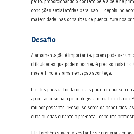
parto, proporcionando o contato pele a pele na pri
condições satisfatórias para isso – depois, no ac
maternidade, nas consultas de puericultura nos prim
Desafio
A amamentação é importante, porém pode ser um de
dificuldades que podem ocorrer, é preciso insistir 
mãe e filho e a amamentação aconteça.
Um dos passos fundamentais para ter sucesso na 
apoio, aconselha a ginecologista e obstetra Laura P
mulher gestante. “Pesquise sobre os benefícios, a
suas dúvidas durante o pré-natal, consulte profissi
Ela também sugere à gestante se preparar, conhece