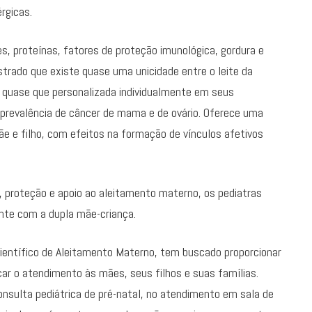
rgicas.
s, proteínas, fatores de proteção imunológica, gordura e
rado que existe quase uma unicidade entre o leite da
o quase que personalizada individualmente em seus
evalência de câncer de mama e de ovário. Oferece uma
ãe e filho, com efeitos na formação de vínculos afetivos
 proteção e apoio ao aleitamento materno, os pediatras
nte com a dupla mãe-criança.
ientífico de Aleitamento Materno, tem buscado proporcionar
car o atendimento às mães, seus filhos e suas famílias.
sulta pediátrica de pré-natal, no atendimento em sala de