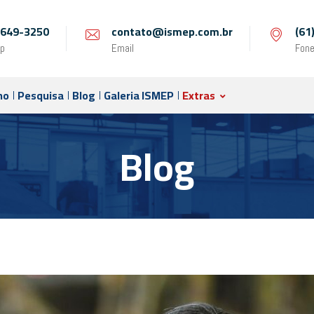
 9649-3250
contato@ismep.com.br
(61
p
Email
Fon
no
Pesquisa
Blog
Galeria ISMEP
Extras
Blog