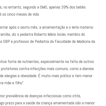
os, no entanto, segundo a OMS, apenas 39% dos bebês
 os cinco meses de vida.
ntar após o sexto mês, a amamentação e o leite materno
amília, diz o pediatra Roberto Mário Issler, membro do
a SBP e professor de Pediatria da Faculdade de Medicina da
ativa fonte de nutrientes, especialmente na falta de outros
 protetores contra infecções mais comuns, como a diarreia
o de alergias e obesidade. É muito mais prático e tem menor
re mãe e filho”.
or prevalência de doenças infecciosas como otite,
ongo prazo para a saúde da criança amamentada são a menor