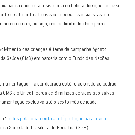
ais para a saúde e a resistência do bebê a doenças, por isso
onte de alimento até os seis meses. Especialistas, no
 anos ou mais, ou seja, não há limite de idade para a
volvimento das crianças é tema da campanha Agosto
l da Saúde (OMS) em parceria com o Fundo das Nações
à amamentação – a cor dourada está relacionada ao padrão
a OMS e o Unicef, cerca de 6 milhões de vidas são salvas
amentação exclusiva até o sexto mês de idade.
ha “
Todos pela amamentação. É proteção para a vida
m a Sociedade Brasileira de Pediatria (SBP).