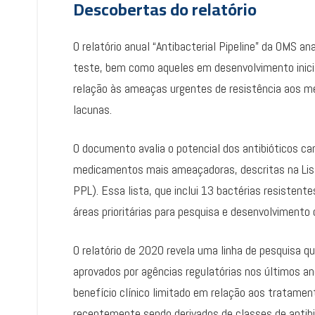
Descobertas do relatório
O relatório anual “Antibacterial Pipeline” da OMS an
teste, bem como aqueles em desenvolvimento inicial.
relação às ameaças urgentes de resistência aos m
lacunas.
O documento avalia o potencial dos antibióticos ca
medicamentos mais ameaçadoras, descritas na Lis
PPL). Essa lista, que inclui 13 bactérias resistent
áreas prioritárias para pesquisa e desenvolvimento
O relatório de 2020 revela uma linha de pesquisa q
aprovados por agências regulatórias nos últimos a
benefício clínico limitado em relação aos tratame
recentemente sendo derivados de classes de anti