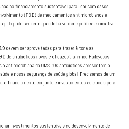
nas no financiamento sustentável para lidar com esses
senvolvimento (P&D) de medicamentos antimicrobianos e
pido pode ser feito quando há vontade política e iniciativa
9 devem ser aproveitadas para trazer à tona as
D de antibióticos novos e eficazes”, afirmou Haileyesus
cia antimicrobiana da OMS. “Os antibióticos apresentam o
e saúde e nossa segurança de saúde global. Precisamos de um
ara financiamento conjunto e investimentos adicionais para
sionar investimentos sustentáveis no desenvolvimento de