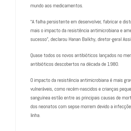
mundo aos medicamentos.
“A falha persistente em desenvolver, fabricar e dis
mais o impacto da resistência antimicrobiana e a
sucesso”, declarou Hanan Balkhy, diretor-geral As
Quase todos os novos antibióticos lançados no me
antibióticos descobertos na década de 1980.
O impacto da resistência antimicrobiana é mais gr
vulneráveis, como recém-nascidos e crianças peque
sanguínea estão entre as principais causas de mor
dos neonatos com sepse morrem devido a infecções 
linha.