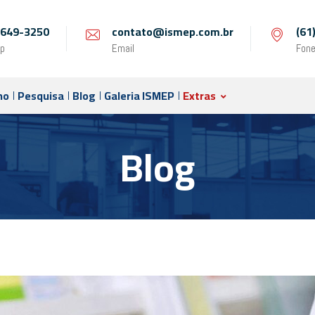
 9649-3250
contato@ismep.com.br
(61
p
Email
Fon
no
Pesquisa
Blog
Galeria ISMEP
Extras
Blog