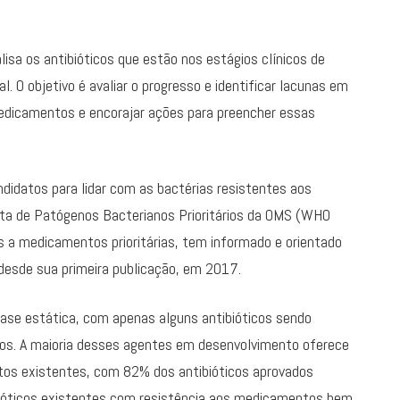
alisa os antibióticos que estão nos estágios clínicos de
 O objetivo é avaliar o progresso e identificar lacunas em
edicamentos e encorajar ações para preencher essas
ndidatos para lidar com as bactérias resistentes aos
ta de Patógenos Bacterianos Prioritários da OMS (WHO
es a medicamentos prioritárias, tem informado e orientado
 desde sua primeira publicação, em 2017.
uase estática, com apenas alguns antibióticos sendo
nos. A maioria desses agentes em desenvolvimento oferece
ntos existentes, com 82% dos antibióticos aprovados
bióticos existentes com resistência aos medicamentos bem