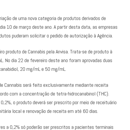
iação de uma nova categoria de produtos derivados de
dia 10 de março deste ano. A partir desta data, as empresas
dutos puderam solicitar o pedido de autorização à Agência.
iro produto de Cannabis pela Anvisa. Trata-se de produto à
. No dia 22 de fevereiro deste ano foram aprovadas duas
 canabidiol, 20 mg/mL e 50 mg/mL.
de Cannabis será feito exclusivamente mediante receita
cordo com a concentração de tetra-hidrocanabinol (THC).
2%, o produto deverá ser prescrito por meio de receituário
itária local e renovação de receita em até 60 dias.
s a 0,2% só poderão ser prescritos a pacientes terminais