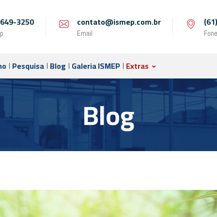
 9649-3250
contato@ismep.com.br
(61
p
Email
Fon
no
Pesquisa
Blog
Galeria ISMEP
Extras
Blog