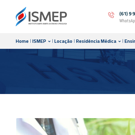
(61) 9
WhatsAp
Home
ISMEP
Locação
Residência Médica
Ensi