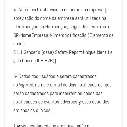
4- Nome curto: abreviação do nome da empresa [a
abreviação do nome da empresa será utilizada na
Identificação da Notificação, seguindo a estrutura:
BR-NomeEmpresa-NúmeroNotificação (Elemento de
dados
C.1.1 Sender’s (case) Safety Report Unique Identifie
r, do Guia do ICH E2B)].
5- Dados dos usuários a serem cadastrados
no VigiMed: nome e e-mail de dois notificadores, que
serão cadastrados para inserirem os dados das
notificações de eventos adversos graves ocorridos
em ensaios clínicos.
A Anvisa esclarece que em breve, após o