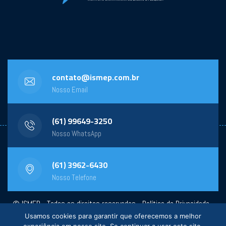
contato@ismep.com.br
Nosso Email
(61) 99649-3250
Nosso WhatsApp
(61) 3962-6430
Nosso Telefone
© ISMEP - Todos os direitos reservados -
Política de Privacidade
-
Usamos cookies para garantir que oferecemos a melhor
Powered by:
General Design