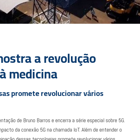
mostra a revolução
 à medicina
sas promete revolucionar vários
tação de Bruno Barros e encerra a série especial sobre 5G.
o impacto da conexão 5G na chamada IoT. Além de entender o
binação dessas tecnologias promete revolucionar vários