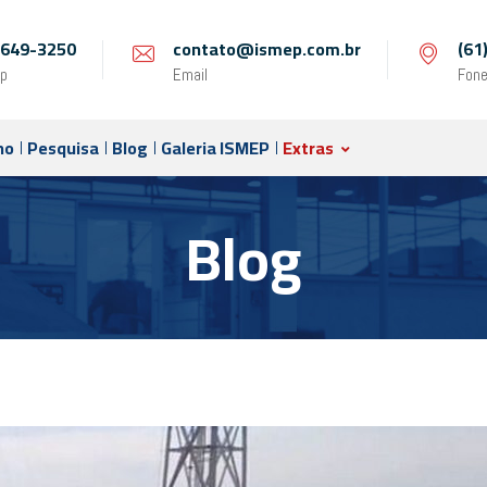
 9649-3250
contato@ismep.com.br
(61
p
Email
Fon
no
Pesquisa
Blog
Galeria ISMEP
Extras
Blog