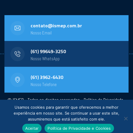
contato@ismep.com.br
Nosso Email
(61) 99649-3250
Nosso WhatsApp
(61) 3962-6430
Nosso Telefone
© ISMEP - Todos os direitos reservados -
Política de Privacidade
-
Usamos cookies para garantir que oferecemos a melhor
Powered by:
General Design
experiência em nosso site. Se continuar a usar este site,
assumiremos que está satisfeito com ele.
Aceitar
Política de Privacidade e Cookies