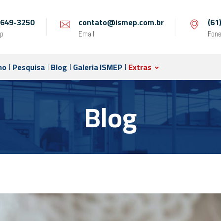
 9649-3250
contato@ismep.com.br
(61
p
Email
Fon
no
Pesquisa
Blog
Galeria ISMEP
Extras
Blog