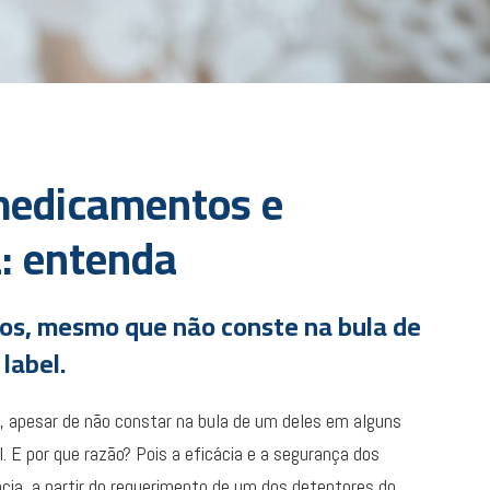
medicamentos e
: entenda
s, mesmo que não conste na bula de
label.
, apesar de não constar na bula de um deles em alguns
. E por que razão? Pois a eficácia e a segurança dos
ia, a partir do requerimento de um dos detentores do