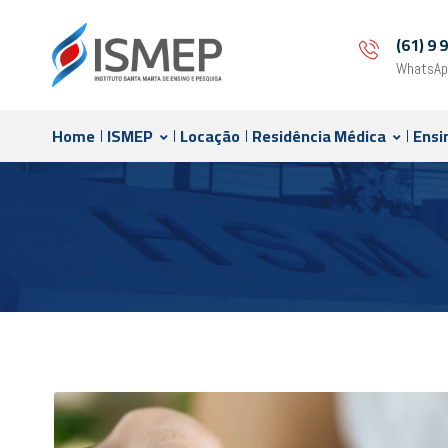
(61) 9
WhatsAp
Home
ISMEP
Locação
Residência Médica
Ensi