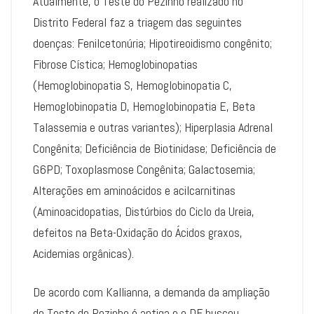
Atualmente, o Teste do Pezinho realizado no
Distrito Federal faz a triagem das seguintes
doenças: Fenilcetonúria; Hipotireoidismo congênito;
Fibrose Cística; Hemoglobinopatias
(Hemoglobinopatia S, Hemoglobinopatia C,
Hemoglobinopatia D, Hemoglobinopatia E, Beta
Talassemia e outras variantes); Hiperplasia Adrenal
Congênita; Deficiência de Biotinidase; Deficiência de
G6PD; Toxoplasmose Congênita; Galactosemia;
Alterações em aminoácidos e acilcarnitinas
(Aminoacidopatias, Distúrbios do Ciclo da Ureia,
defeitos na Beta-Oxidação do Ácidos graxos,
Acidemias orgânicas).
De acordo com Kallianna, a demanda da ampliação
do Teste do Pezinho é antiga e o DF buscou