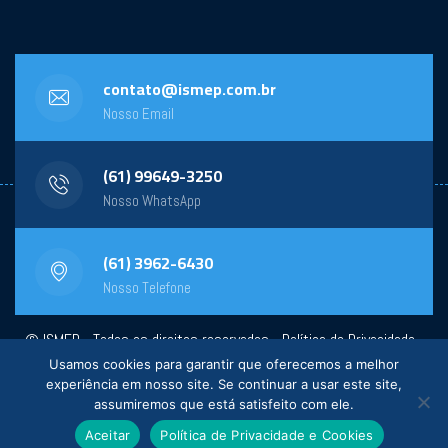
contato@ismep.com.br
Nosso Email
(61) 99649-3250
Nosso WhatsApp
(61) 3962-6430
Nosso Telefone
© ISMEP - Todos os direitos reservados -
Política de Privacidade
-
Usamos cookies para garantir que oferecemos a melhor
Powered by:
General Design
experiência em nosso site. Se continuar a usar este site,
assumiremos que está satisfeito com ele.
Aceitar
Política de Privacidade e Cookies