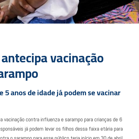
 antecipa vacinação
sarampo
e 5 anos de idade já podem se vacinar
a vacinação contra influenza e sarampo para crianças de 6
ponsáveis já podem levar os filhos dessa faixa etária para
tra o sarampo para esse público teria início em 30 de abril,