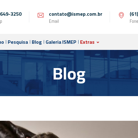
 9649-3250
contato@ismep.com.br
(61
p
Email
Fon
no
Pesquisa
Blog
Galeria ISMEP
Extras
Blog