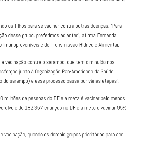
ndo os filhos para se vacinar contra outras doenças. “Para
ção desse grupo, preferimos adiantar”, afirma Fernanda
s Imunopreveníveis e de Transmissão Hídrica e Alimentar.
a a vacinação contra o sarampo, que tem diminuído nos
 esforços junto à Organização Pan-Americana da Saúde
ão do sarampo) e esse processo passa por várias etapas”.
550 milhões de pessoas do DF e a meta é vacinar pelo menos
ico-alvo é de 182.357 crianças no DF e a meta é vacinar 95%
 vacinação, quando os demais grupos prioritários para ser