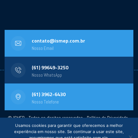
contato@ismep.com.br
Nosso Email
(61) 99649-3250
Nosso WhatsApp
(61) 3962-6430
Nosso Telefone
© ISMEP - Todos os direitos reservados -
Política de Privacidade
-
Usamos cookies para garantir que oferecemos a melhor
Powered by:
General Design
experiência em nosso site. Se continuar a usar este site,
assumiremos que está satisfeito com ele.