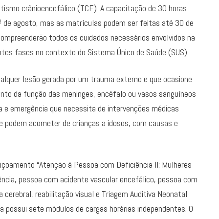
atismo crânioencefálico (TCE). A capacitação de 30 horas
1º de agosto, mas as matrículas podem ser feitas até 30 de
s compreenderão todos os cuidados necessários envolvidos na
tes fases no contexto do Sistema Único de Saúde (SUS).
alquer lesão gerada por um trauma externo e que ocasione
nto da função das meninges, encéfalo ou vasos sanguíneos
ia e emergência que necessita de intervenções médicas
ue podem acometer de crianças a idosos, com causas e
içoamento “Atenção à Pessoa com Deficiência II: Mulheres
ência, pessoa com acidente vascular encefálico, pessoa com
cerebral, reabilitação visual e Triagem Auditiva Neonatal
a possui sete módulos de cargas horárias independentes. O