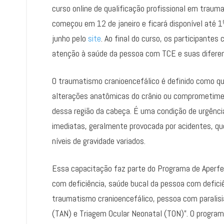
curso online de qualificação profissional em traum
começou em 12 de janeiro e ficará disponível até 
junho pelo
site
. Ao final do curso, os participante
atenção à saúde da pessoa com TCE e suas diferen
O traumatismo cranioencefálico é definido como qu
alterações anatômicas do crânio ou comprometime
dessa região da cabeça. É uma condição de urgênc
imediatas, geralmente provocada por acidentes, q
níveis de gravidade variados.
Essa capacitação faz parte do Programa de Aperfe
com deficiência, saúde bucal da pessoa com defici
traumatismo cranioencefálico, pessoa com paralisia 
(TAN) e Triagem Ocular Neonatal (TON)”. O program