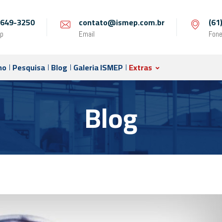
 9649-3250
contato@ismep.com.br
(61
p
Email
Fon
no
Pesquisa
Blog
Galeria ISMEP
Extras
Blog