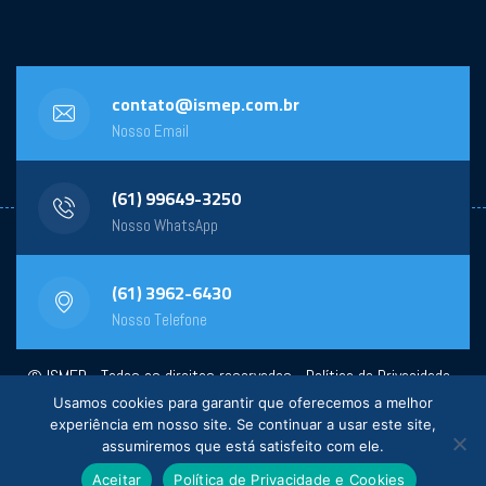
contato@ismep.com.br
Nosso Email
(61) 99649-3250
Nosso WhatsApp
(61) 3962-6430
Nosso Telefone
© ISMEP - Todos os direitos reservados -
Política de Privacidade
-
Usamos cookies para garantir que oferecemos a melhor
Powered by:
General Design
experiência em nosso site. Se continuar a usar este site,
assumiremos que está satisfeito com ele.
Aceitar
Política de Privacidade e Cookies