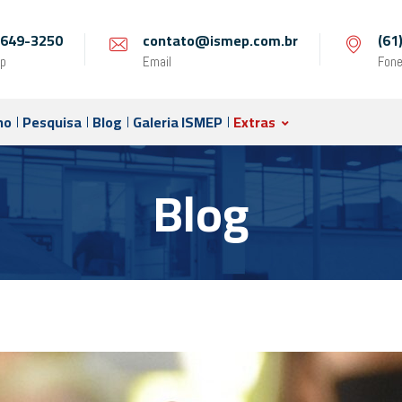
 9649-3250
contato@ismep.com.br
(61
p
Email
Fon
no
Pesquisa
Blog
Galeria ISMEP
Extras
Blog