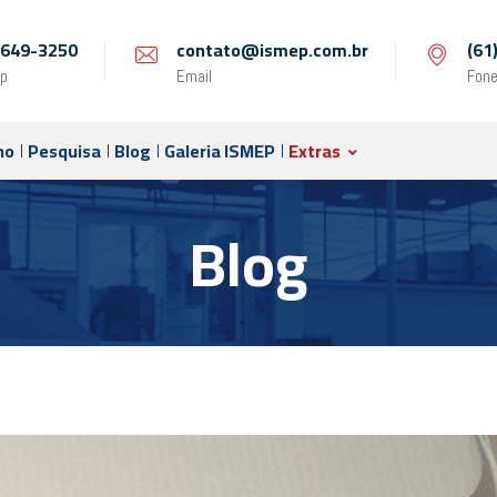
 9649-3250
contato@ismep.com.br
(61
p
Email
Fon
no
Pesquisa
Blog
Galeria ISMEP
Extras
Blog