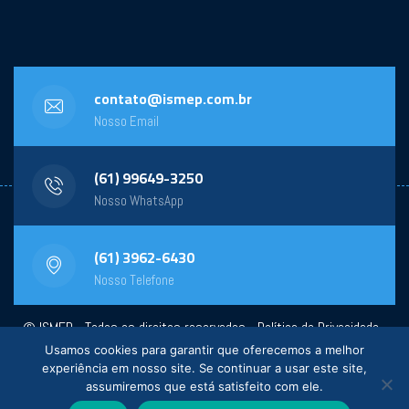
contato@ismep.com.br
Nosso Email
(61) 99649-3250
Nosso WhatsApp
(61) 3962-6430
Nosso Telefone
© ISMEP - Todos os direitos reservados -
Política de Privacidade
-
Usamos cookies para garantir que oferecemos a melhor
Powered by:
General Design
experiência em nosso site. Se continuar a usar este site,
assumiremos que está satisfeito com ele.