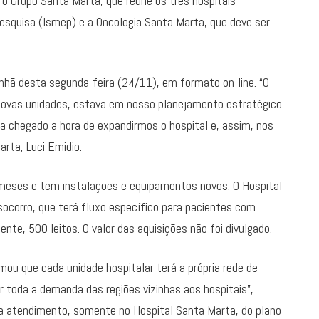
 Grupo Santa Marta, que reúne os três hospitais
Pesquisa (Ismep) e a Oncologia Santa Marta, que deve ser
hã desta segunda-feira (24/11), em formato on-line. “O
 novas unidades, estava em nosso planejamento estratégico.
a chegado a hora de expandirmos o hospital e, assim, nos
rta, Luci Emidio.
 meses e tem instalações e equipamentos novos. O Hospital
socorro, que terá fluxo específico para pacientes com
nte, 500 leitos. O valor das aquisições não foi divulgado.
irmou que cada unidade hospitalar terá a própria rede de
ir toda a demanda das regiões vizinhas aos hospitais”,
ra atendimento, somente no Hospital Santa Marta, do plano