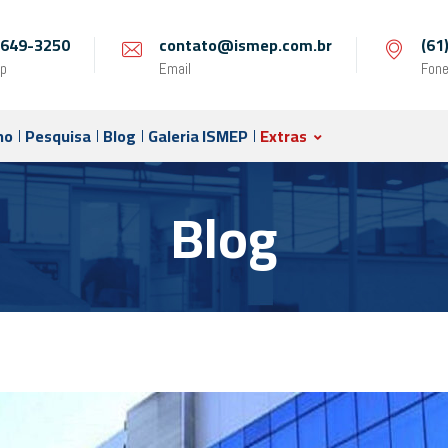
 9649-3250
contato@ismep.com.br
(61
p
Email
Fon
no
Pesquisa
Blog
Galeria ISMEP
Extras
Blog