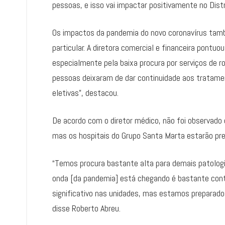
pessoas, e isso vai impactar positivamente no Distr
Os impactos da pandemia do novo coronavírus tam
particular. A diretora comercial e financeira pontuo
especialmente pela baixa procura por serviços de ro
pessoas deixaram de dar continuidade aos tratamen
eletivas”, destacou.
De acordo com o diretor médico, não foi observad
mas os hospitais do Grupo Santa Marta estarão prep
“Temos procura bastante alta para demais patologi
onda [da pandemia] está chegando é bastante con
significativo nas unidades, mas estamos preparad
disse Roberto Abreu.