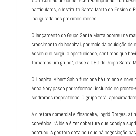
608. Com as unidades recém-compradas, forma-se o
particulares, o Instituto Santa Marta de Ensino e 
inaugurada nos próximos meses.
O lançamento do Grupo Santa Marta ocorreu na man
crescimento do hospital, por meio da aquisição de
Assim que surgiu a oportunidade, sentimos que havi
tornamos um grupo”, disse a CEO do Grupo Santa Ma
O Hospital Albert Sabin funciona há um ano e nove
Anna Nery passa por reformas, incluindo no pronto-
síndromes respiratórias. O grupo terá, aproximadame
A diretora comercial e financeira, Ingrid Borges, af
convênios. “A ideia é ter cobertura que consiga supr
pontuou. A gestora detalhou que há negociação pa