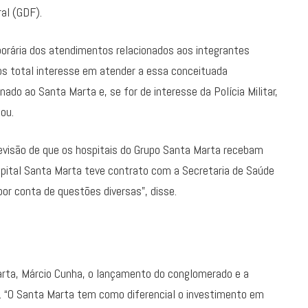
ral (GDF).
porária dos atendimentos relacionados aos integrantes
mos total interesse em atender a essa conceituada
o ao Santa Marta e, se for de interesse da Polícia Militar,
ou.
revisão de que os hospitais do Grupo Santa Marta recebam
pital Santa Marta teve contrato com a Secretaria de Saúde
or conta de questões diversas”, disse.
arta, Márcio Cunha, o lançamento do conglomerado e a
o. “O Santa Marta tem como diferencial o investimento em