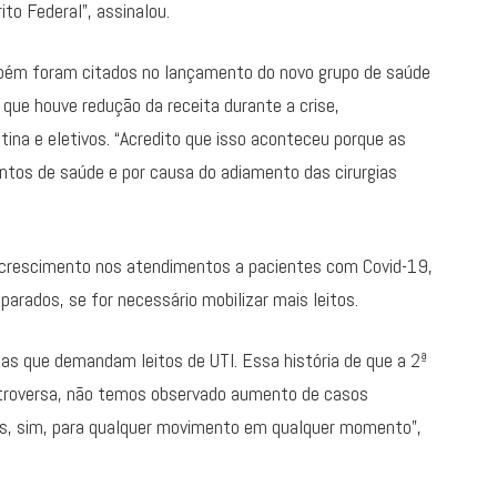
ito Federal”, assinalou.
bém foram citados no lançamento do novo grupo de saúde
u que houve redução da receita durante a crise,
tina e eletivos. “Acredito que isso aconteceu porque as
tos de saúde e por causa do adiamento das cirurgias
o crescimento nos atendimentos a pacientes com Covid-19,
arados, se for necessário mobilizar mais leitos.
as que demandam leitos de UTI. Essa história de que a 2ª
troversa, não temos observado aumento de casos
os, sim, para qualquer movimento em qualquer momento”,