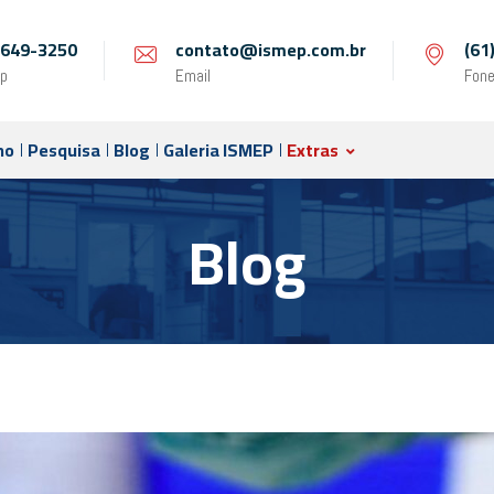
 9649-3250
contato@ismep.com.br
(61
p
Email
Fon
no
Pesquisa
Blog
Galeria ISMEP
Extras
Blog