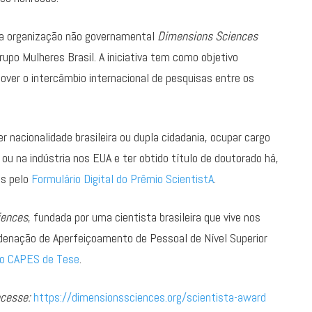
ela organização não governamental
Dimensions Sciences
Grupo Mulheres Brasil. A iniciativa tem como objetivo
mover o intercâmbio internacional de pesquisas entre os
 nacionalidade brasileira ou dupla cidadania, ocupar cargo
ou na indústria nos EUA e ter obtido título de doutorado há,
as pelo
Formulário Digital do Prêmio ScientistA
.
iences
, fundada por uma cientista brasileira que vive nos
enação de Aperfeiçoamento de Pessoal de Nível Superior
o CAPES de Tese
.
acesse:
https://dimensionssciences.org/scientista-award