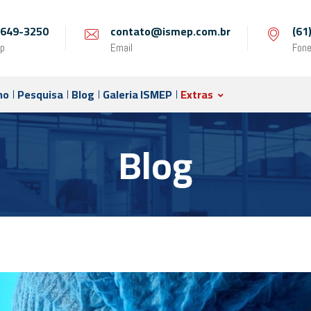
 9649-3250
contato@ismep.com.br
(61
p
Email
Fon
no
Pesquisa
Blog
Galeria ISMEP
Extras
Blog