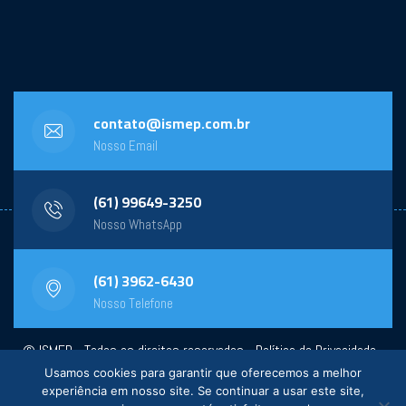
contato@ismep.com.br
Nosso Email
(61) 99649-3250
Nosso WhatsApp
(61) 3962-6430
Nosso Telefone
© ISMEP - Todos os direitos reservados -
Política de Privacidade
-
Usamos cookies para garantir que oferecemos a melhor
Powered by:
General Design
experiência em nosso site. Se continuar a usar este site,