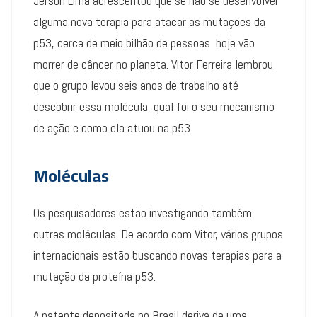
Jerson Lima acrescentou que se não se desenvolver
alguma nova terapia para atacar as mutações da
p53, cerca de meio bilhão de pessoas hoje vão
morrer de câncer no planeta. Vitor Ferreira lembrou
que o grupo levou seis anos de trabalho até
descobrir essa molécula, qual foi o seu mecanismo
de ação e como ela atuou na p53.
Moléculas
Os pesquisadores estão investigando também
outras moléculas. De acordo com Vitor, vários grupos
internacionais estão buscando novas terapias para a
mutação da proteína p53.
A patente depositada no Brasil deriva de uma