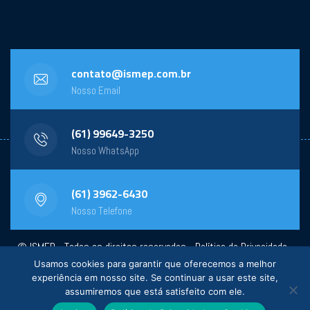
contato@ismep.com.br
Nosso Email
(61) 99649-3250
Nosso WhatsApp
(61) 3962-6430
Nosso Telefone
© ISMEP - Todos os direitos reservados -
Política de Privacidade
-
Usamos cookies para garantir que oferecemos a melhor
Powered by:
General Design
experiência em nosso site. Se continuar a usar este site,
assumiremos que está satisfeito com ele.