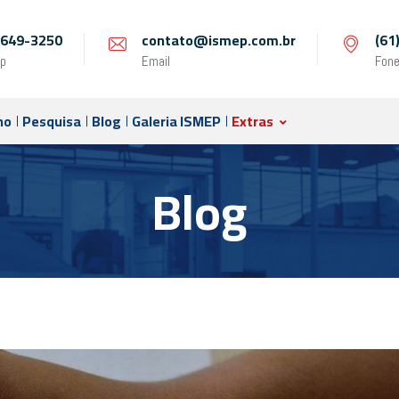
 9649-3250
contato@ismep.com.br
(61
p
Email
Fon
no
Pesquisa
Blog
Galeria ISMEP
Extras
Blog