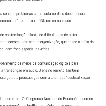
a série de problemas como isolamento e dependência,
e comunicar”, ressaltou a ONU em comunicado.
de contaminação diante da dificuldades de obter
bre a doença, destacou a organização, que desde o início da
o, com foco especial na África.
olvimento de meios de comunicação digitais para
te a transcrição em áudio. O ensino remoto também
do isso gerou a preocupação com a chamada “desbrailização”
os durante o 7º Congresso Nacional de Educação, ocorrido
m a promoção do braille como único meio capaz de