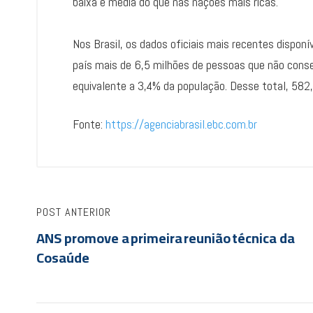
baixa e média do que nas nações mais ricas.
Nos Brasil, os dados oficiais mais recentes dispon
país mais de 6,5 milhões de pessoas que não cons
equivalente a 3,4% da população. Desse total, 582,
Fonte:
https://agenciabrasil.ebc.com.br
POST ANTERIOR
ANS promove a primeira reunião técnica da
Cosaúde