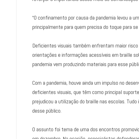
“O confinamento por causa da pandemia levou a um
principalmente para quem precisa do toque para s
Deficientes visuais também enfrentam maior risco 
orientações e informações acessíveis em braille so
pandemia vem produzindo materiais para esse públic
Com a pandemia, houve ainda um impulso no desenv
deficientes visuais, que têm como principal supor
prejudicou a utilização do braille nas escolas. Tu
desse público.
O assunto foi tema de uma dos encontros promovid
em dezembro. Na ocasião, especialistas defendera