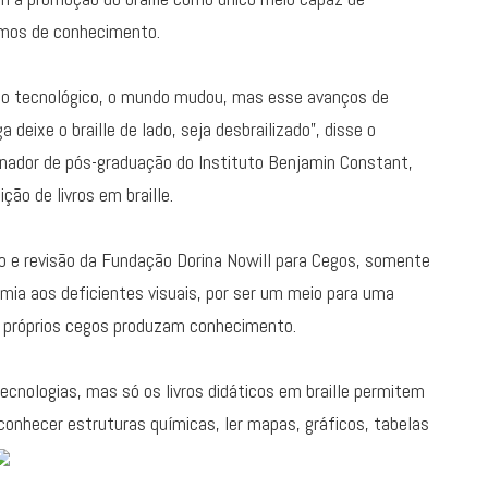
rmos de conhecimento.
nço tecnológico, o mundo mudou, mas esse avanços de
eixe o braille de lado, seja desbrailizado”, disse o
enador de pós-graduação do Instituto Benjamin Constant,
ição de livros em braille.
ção e revisão da Fundação Dorina Nowill para Cegos, somente
mia aos deficientes visuais, por ser um meio para uma
os próprios cegos produzam conhecimento.
ecnologias, mas só os livros didáticos em braille permitem
onhecer estruturas químicas, ler mapas, gráficos, tabelas