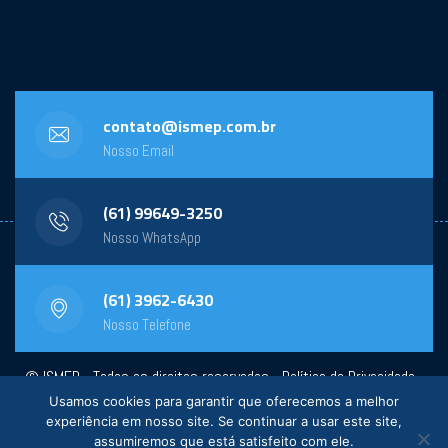
contato@ismep.com.br
Nosso Email
(61) 99649-3250
Nosso WhatsApp
(61) 3962-6430
Nosso Telefone
© ISMEP - Todos os direitos reservados -
Política de Privacidade
-
Usamos cookies para garantir que oferecemos a melhor
Powered by:
General Design
experiência em nosso site. Se continuar a usar este site,
assumiremos que está satisfeito com ele.