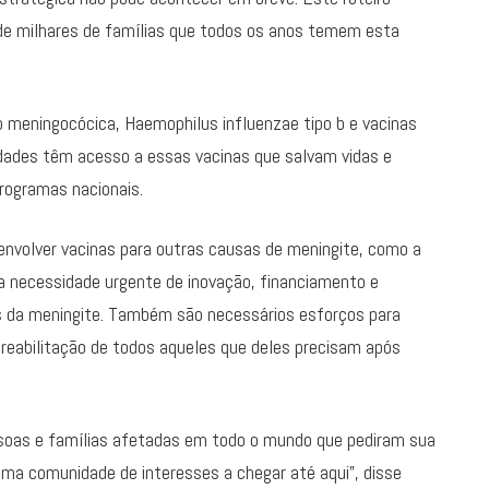
 de milhares de famílias que todos os anos temem esta
o meningocócica, Haemophilus influenzae tipo b e vacinas
ades têm acesso a essas vacinas que salvam vidas e
rogramas nacionais.
volver vacinas para outras causas de meningite, como a
 necessidade urgente de inovação, financiamento e
as da meningite. Também são necessários esforços para
 reabilitação de todos aqueles que deles precisam após
ssoas e famílias afetadas em todo o mundo que pediram sua
 uma comunidade de interesses a chegar até aqui”, disse