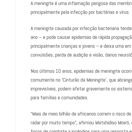
A meningite é uma inflamação perigosa das membra
principalmente pela infecção por bactérias e vírus.
A meningite causada por infecção bacteriana tende 
ano – e pode causar epidemias de rápida propaga
principalmente crianças e jovens – e deixa uma em
convulsões, perda de audição e visão, danos neuroló
Nos últimos 10 anos, epidemias de meningite ocor
comumente no ‘Cinturão da Meningite’, que abrange
imprevisíveis, podem afetar gravemente os sistema
para famílias e comunidades.
“Mais de meio bilhão de africanos correm o risco d
radar por muito tempo”, afirmou Matshidiso Moeti, 
focos de combate a incêndios para uma resposta es