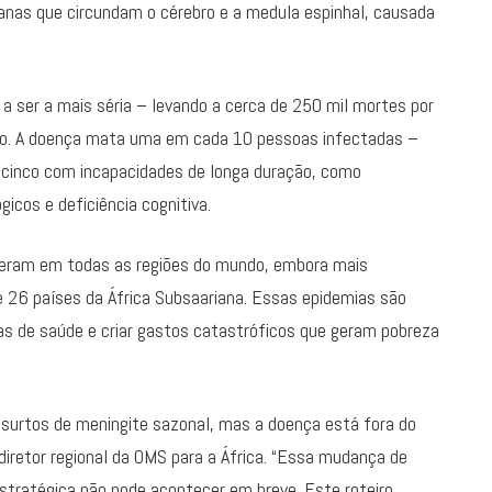
nas que circundam o cérebro e a medula espinhal, causada
a ser a mais séria – levando a cerca de 250 mil mortes por
ção. A doença mata uma em cada 10 pessoas infectadas –
 cinco com incapacidades de longa duração, como
gicos e deficiência cognitiva.
reram em todas as regiões do mundo, embora mais
 26 países da África Subsaariana. Essas epidemias são
s de saúde e criar gastos catastróficos que geram pobreza
e surtos de meningite sazonal, mas a doença está fora do
diretor regional da OMS para a África. “Essa mudança de
tratégica não pode acontecer em breve. Este roteiro