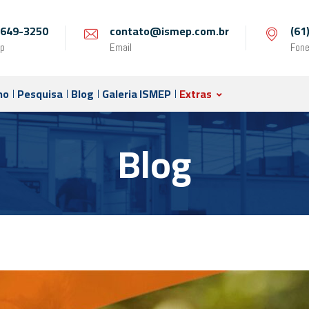
 9649-3250
contato@ismep.com.br
(61
p
Email
Fon
no
Pesquisa
Blog
Galeria ISMEP
Extras
Blog