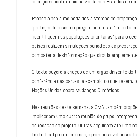
condições contratuais na venda aos Estados de me
Propõe ainda a melhoria dos sistemas de preparaçã
“protegendo o seu emprego e bem-estar”, e o dese
“identifiquem as populações prioritárias” para o 
países realizem simulações periódicas da prepara
combater a desinformação que circula amplamente 
O texto sugere a criação de um órgão dirigente do 
conferência das partes, a exemplo do que fazem, p
Nações Unidas sobre Mudanças Climáticas.
Nas reuniões desta semana, a OMS também propõe 
implicariam uma quarta reunião do grupo intergov
de redação do projeto. Outras seguiriam até uma n
texto final pronto em março para possível assinat