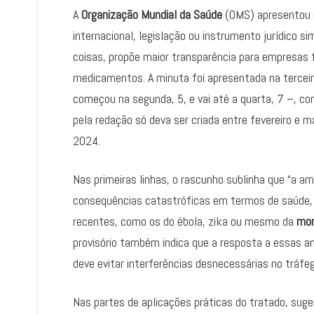
A
Organização Mundial da Saúde
(OMS) apresentou ne
internacional, legislação ou instrumento jurídico 
coisas, propõe maior transparência para empresas 
medicamentos. A minuta foi apresentada na terceir
começou na segunda, 5, e vai até a quarta, 7 –, co
pela redação só deva ser criada entre fevereiro e 
2024.
Nas primeiras linhas, o rascunho sublinha que “a 
consequências catastróficas em termos de saúde, ec
recentes, como os do ébola, zika ou mesmo da
mo
provisório também indica que a resposta a essas am
deve evitar interferências desnecessárias no tráfeg
Nas partes de aplicações práticas do tratado, sug