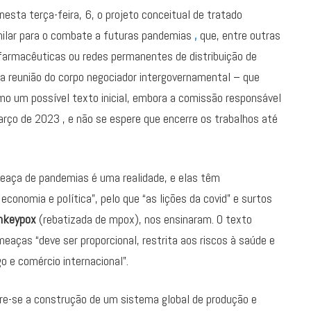
sta terça-feira, 6, o projeto conceitual de tratado
similar para o combate a futuras pandemias
,
que, entre outras
farmacêuticas ou redes permanentes de distribuição de
a reunião do corpo negociador intergovernamental – que
mo um possível texto inicial, embora a comissão responsável
março de 2023 , e não se espere que encerre os trabalhos até
ameaça de pandemias é uma realidade, e elas têm
onomia e política”, pelo que “as lições da covid” e surtos
nkeypox
(rebatizada de mpox), nos ensinaram. O texto
eaças “deve ser proporcional, restrita aos riscos à saúde e
o e comércio internacional”.
ere-se a construção de um sistema global de produção e