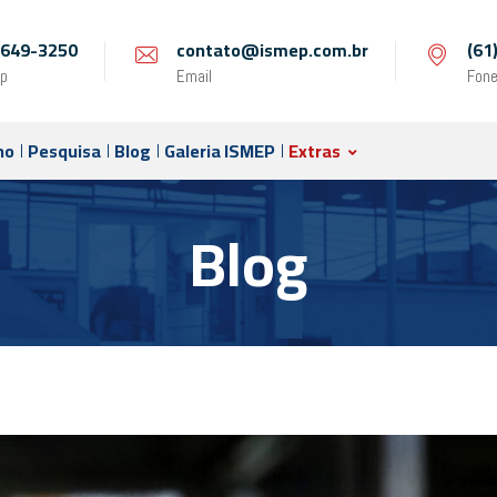
 9649-3250
contato@ismep.com.br
(61
p
Email
Fon
no
Pesquisa
Blog
Galeria ISMEP
Extras
Blog