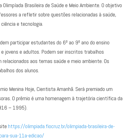
da Olimpíada Brasileira de Saúde e Meio Ambiente. O objetivo
fessores a refletir sobre questões relacionadas à saúde,
iência e tecnologia.
Podem participar estudantes do 6º ao 9º ano do ensino
e jovens e adultos. Podem ser inscritos trabalhos
gam relacionados aos temas saúde e meio ambiente. Os
abalhos dos alunos.
mio Menina Hoje, Cientista Amanhã. Será premiado um
soras. O prêmio é uma homenagem à trajetória científica da
1916 – 1995).
site
https://olimpiada.fiocruz.br/olimpiada-brasileira-de-
-para-sua-11a-edicao/