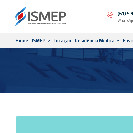
(61) 9
WhatsAp
Home
ISMEP
Locação
Residência Médica
Ensi