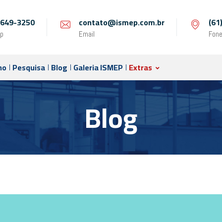
 9649-3250
contato@ismep.com.br
(61
p
Email
Fon
no
Pesquisa
Blog
Galeria ISMEP
Extras
Blog