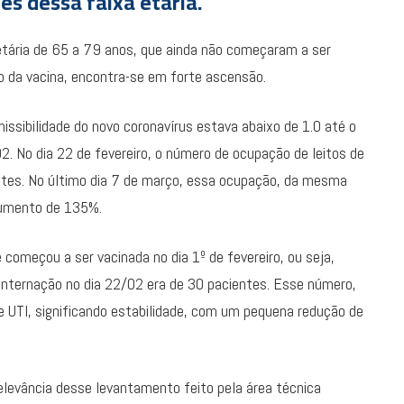
es dessa faixa etária.
tária de 65 a 79 anos, que ainda não começaram a ser
ão da vacina, encontra-se em forte ascensão.
issibilidade do novo coronavírus estava abaixo de 1.0 até o
2. No dia 22 de fevereiro, o número de ocupação de leitos de
entes. No último dia 7 de março, essa ocupação, da mesma
 aumento de 135%.
omeçou a ser vacinada no dia 1º de fevereiro, ou seja,
 internação no dia 22/02 era de 30 pacientes. Esse número,
e UTI, significando estabilidade, com um pequena redução de
elevância desse levantamento feito pela área técnica