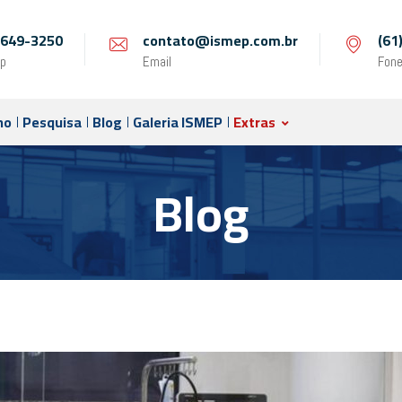
 9649-3250
contato@ismep.com.br
(61
p
Email
Fon
no
Pesquisa
Blog
Galeria ISMEP
Extras
Blog