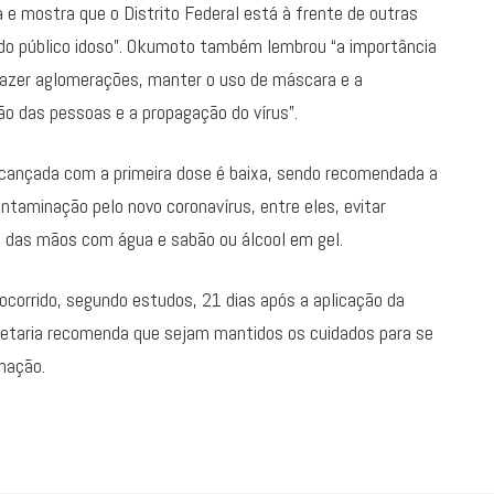
 e mostra que o Distrito Federal está à frente de outras
do público idoso”. Okumoto também lembrou “a importância
fazer aglomerações, manter o uso de máscara e a
ão das pessoas e a propagação do vírus”.
lcançada com a primeira dose é baixa, sendo recomendada a
taminação pelo novo coronavírus, entre eles, evitar
o das mãos com água e sabão ou álcool em gel.
corrido, segundo estudos, 21 dias após a aplicação da
etaria recomenda que sejam mantidos os cuidados para se
inação.