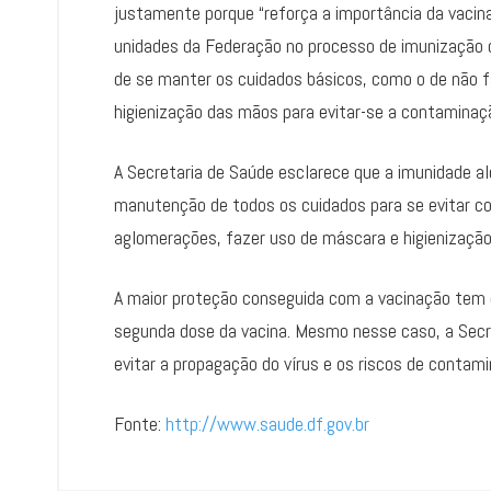
justamente porque “reforça a importância da vacina
unidades da Federação no processo de imunização 
de se manter os cuidados básicos, como o de não 
higienização das mãos para evitar-se a contaminaç
A Secretaria de Saúde esclarece que a imunidade a
manutenção de todos os cuidados para se evitar con
aglomerações, fazer uso de máscara e higienizaçã
A maior proteção conseguida com a vacinação tem o
segunda dose da vacina. Mesmo nesse caso, a Secr
evitar a propagação do vírus e os riscos de contam
Fonte:
http://www.saude.df.gov.br