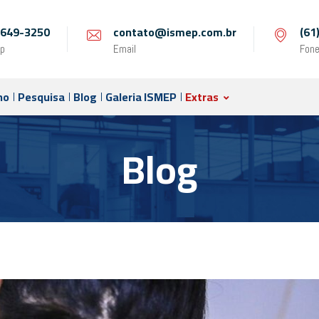
 9649-3250
contato@ismep.com.br
(61
p
Email
Fon
no
Pesquisa
Blog
Galeria ISMEP
Extras
Blog