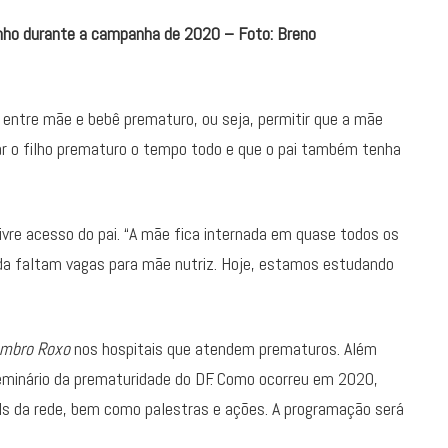
dinho durante a campanha de 2020 – Foto: Breno
entre mãe e bebê prematuro, ou seja, permitir que a mãe
ar o filho prematuro o tempo todo e que o pai também tenha
ivre acesso do pai. “A mãe fica internada em quase todos os
inda faltam vagas para mãe nutriz. Hoje, estamos estudando
mbro Roxo
nos hospitais que atendem prematuros. Além
seminário da prematuridade do DF. Como ocorreu em 2020,
Is da rede, bem como palestras e ações. A programação será