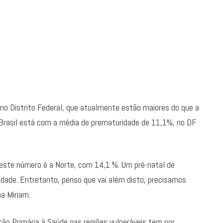
no Distrito Federal, que atualmente estão maiores do que a
 Brasil está com a média de prematuridade de 11,1%, no DF
este número é a Norte, com 14,1 %. Um pré-natal de
idade. Entretanto, penso que vai além disto, precisamos
a Miriam.
ção Primária à Saúde nas regiões vulneráveis tem por