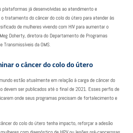
s plataformas já desenvolvidas ao atendimento e
e o tratamento do câncer do colo do útero para atender às
ersificado de mulheres vivendo com HIV para aumentar o
se Meg Doherty, diretora do Departamento de Programas
te Transmissíveis da OMS.
inar o câncer do colo do útero
 mundo estão atualmente em relação à carga de câncer do
to devem ser publicados até o final de 2021. Esses perfis de
ificarem onde seus programas precisam de fortalecimento e
âncer do colo do útero tenha impacto, reforçar a adesão
s mulheres com diagnóstico de HPV ou lesões pré-cancerosas