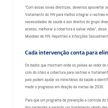
“Com essas novas diretrizes, devemos aproveitar a
tratamento do HIV para melhor integrar o rastreio 
necessidades de saúde e aos direitos do grupo div
acesso, melhorar a cobertura e salvar vidas”, dis
Mundiais de HIV, Hepatites e Infecções Sexualmen
Cada intervenção conta para elim
Os dados que mostram onde os países ao redor do
colo do útero e cobertura para rastreio e tratamen
país podem ajudar os ministérios da saúde a ident
medir o progresso em direção às metas de 2030.
Para que um programa de prevenção e controle do c
dos pacientes e garantir um tratamento rápido da