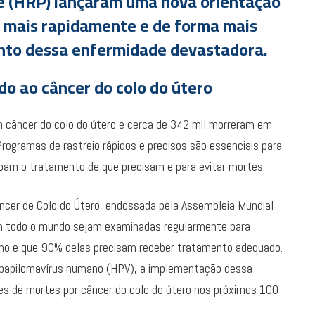
(HRP) lançaram uma nova orientação
ir mais rapidamente e de forma mais
ento dessa enfermidade devastadora.
o ao câncer do colo do útero
 câncer do colo do útero e cerca de 342 mil morreram em
rogramas de rastreio rápidos e precisos são essenciais para
bam o tratamento de que precisam e para evitar mortes.
âncer de Colo do Útero, endossada pela Assembleia Mundial
 todo o mundo sejam examinadas regularmente para
ho e que 90% delas precisam receber tratamento adequado.
 papilomavírus humano (HPV), a implementação dessa
ões de mortes por câncer do colo do útero nos próximos 100