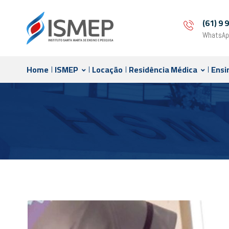
(61) 9
WhatsAp
Home
ISMEP
Locação
Residência Médica
Ensi