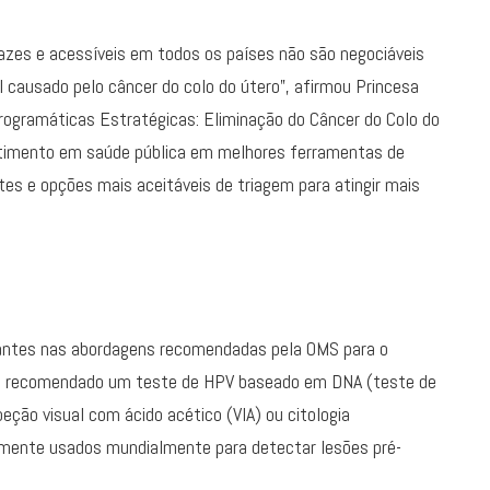
cazes e acessíveis em todos os países não são negociáveis
 causado pelo câncer do colo do útero”, afirmou Princesa
Programáticas Estratégicas: Eliminação do Câncer do Colo do
estimento em saúde pública em melhores ferramentas de
es e opções mais aceitáveis de triagem para atingir mais
tantes nas abordagens recomendadas pela OMS para o
r, é recomendado um teste de HPV baseado em DNA (teste de
ção visual com ácido acético (VIA) ou citologia
mente usados mundialmente para detectar lesões pré-