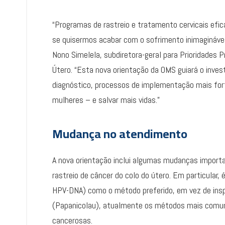
“Programas de rastreio e tratamento cervicais efi
se quisermos acabar com o sofrimento inimaginável
Nono Simelela, subdiretora-geral para Prioridades 
Útero. “Esta nova orientação da OMS guiará o inv
diagnóstico, processos de implementação mais fort
mulheres – e salvar mais vidas.”
Mudança no atendimento
A nova orientação inclui algumas mudanças impor
rastreio de câncer do colo do útero. Em particula
HPV-DNA) como o método preferido, em vez de inspe
(Papanicolau), atualmente os métodos mais comu
cancerosas.