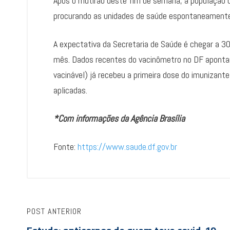
Após o mutirão deste fim de semana, a população q
procurando as unidades de saúde espontaneamente 
A expectativa da Secretaria de Saúde é chegar a 
mês. Dados recentes do vacinômetro no DF aponta
vacinável) já recebeu a primeira dose do imunizan
aplicadas.
*Com informações da Agência Brasília
Fonte:
https://www.saude.df.gov.br
POST ANTERIOR