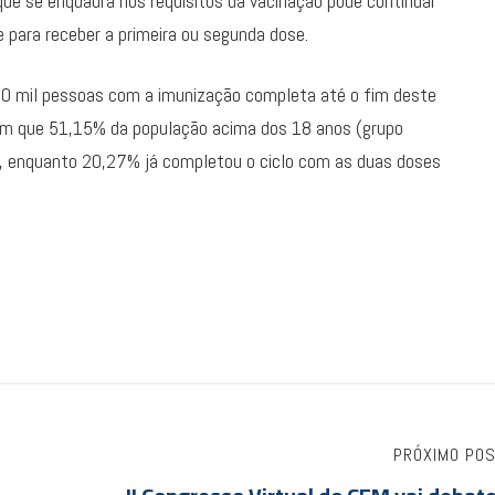
ue se enquadra nos requisitos da vacinação pode continuar
para receber a primeira ou segunda dose.
300 mil pessoas com a imunização completa até o fim deste
m que 51,15% da população acima dos 18 anos (grupo
te, enquanto 20,27% já completou o ciclo com as duas doses
PRÓXIMO PO