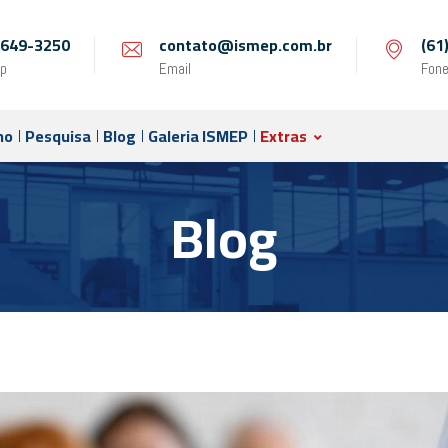
 9649-3250
contato@ismep.com.br
(61
p
Email
Fon
no
Pesquisa
Blog
Galeria ISMEP
Extras
Blog