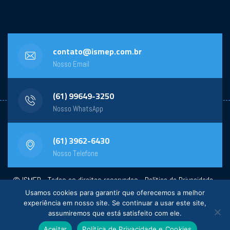
contato@ismep.com.br
Nosso Email
(61) 99649-3250
Nosso WhatsApp
(61) 3962-6430
Nosso Telefone
© ISMEP - Todos os direitos reservados -
Política de Privacidade
-
Usamos cookies para garantir que oferecemos a melhor
Powered by:
General Design
experiência em nosso site. Se continuar a usar este site,
assumiremos que está satisfeito com ele.
Aceitar
Política de Privacidade e Cookies