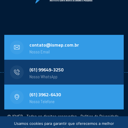
contato@ismep.com.br
Nosso Email
(61) 99649-3250
Nosso WhatsApp
(61) 3962-6430
Nosso Telefone
© ISMEP - Todos os direitos reservados -
Política de Privacidade
-
Usamos cookies para garantir que oferecemos a melhor
Powered by:
General Design