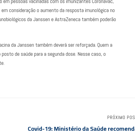
rço em pessoas vacinadas com os imunizantes Coronavac,
ou em consideração o aumento da resposta imunológica no
munobiológicos da Janssen e AstraZeneca também poderão
a vacina da Janssen também deverá ser reforçada. Quem a
o posto de saúde para a segunda dose. Nesse caso, o
te.
PRÓXIMO PO
Covid-19: Ministério da Saúde recomend