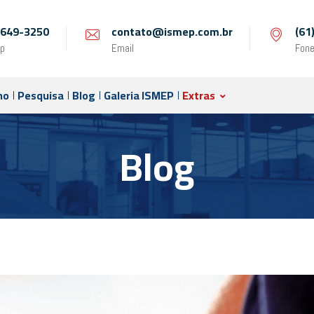
 9649-3250
contato@ismep.com.br
(61
p
Email
Fon
no
Pesquisa
Blog
Galeria ISMEP
Extras
Blog