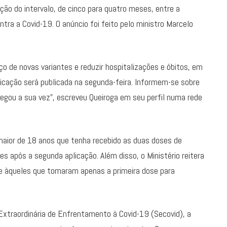
ução do intervalo, de cinco para quatro meses, entre a
tra a Covid-19. O anúncio foi feito pelo ministro Marcelo
ço de novas variantes e reduzir hospitalizações e óbitos, em
ficação será publicada na segunda-feira. Informem-se sobre
chegou a sua vez”, escreveu Queiroga em seu perfil numa rede
maior de 18 anos que tenha recebido as duas doses de
s após a segunda aplicação. Além disso, o Ministério reitera
ede àqueles que tomaram apenas a primeira dose para
Extraordinária de Enfrentamento à Covid-19 (Secovid), a