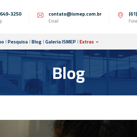
 9649-3250
contato@ismep.com.br
(61
p
Email
Fon
no
Pesquisa
Blog
Galeria ISMEP
Extras
Blog