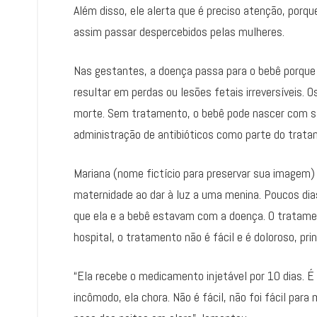
Além disso, ele alerta que é preciso atenção, porq
assim passar despercebidos pelas mulheres.
Nas gestantes, a doença passa para o bebê porque
resultar em perdas ou lesões fetais irreversíveis. 
morte. Sem tratamento, o bebê pode nascer com síf
administração de antibióticos como parte do trat
Mariana (nome fictício para preservar sua imagem) 
maternidade ao dar à luz a uma menina. Poucos di
que ela e a bebê estavam com a doença. O tratament
hospital, o tratamento não é fácil e é doloroso, pri
“Ela recebe o medicamento injetável por 10 dias. É
incômodo, ela chora. Não é fácil, não foi fácil para