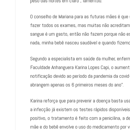
peso das noites em claro”, lamentou.
O conselho de Mariana para as futuras mães é que
fazer todos os exames, mas muitas não acredita
sangue é um gasto, então não fazem porque não es
nada, minha bebê nasceu saudável e quando fizemos
Segundo a especialista em saúde da mulher, enfer
Faculdade Anhanguera Karina Lopes Capi, o aument
notificação devido ao período da pandemia da covid
abrangem apenas os 6 primeiros meses do ano”.
Karina reforça que para prevenir a doença basta us
a infecção já existem os testes rápidos disponívei
positivo, o tratamento é feito com a penicilina, a
mãe e do bebê envolve o uso do medicamento por v