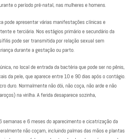
urante o período pré-natal, nas mulheres e homens.
ça pode apresentar várias manifestações clínicas e
atente e terciária. Nos estágios primário e secundário da
sífilis pode ser transmitida por relação sexual sem
criança durante a gestação ou parto.
 única, no local de entrada da bactéria que pode ser no pênis,
ocais da pele, que aparece entre 10 e 90 dias após o contágio.
cro duro. Normalmente não dói, não coça, não arde e não
oços) na virilha. A ferida desaparece sozinha,
e 6 semanas e 6 meses do aparecimento e cicatrização da
e geralmente não coçam, incluindo palmas das mãos e plantas