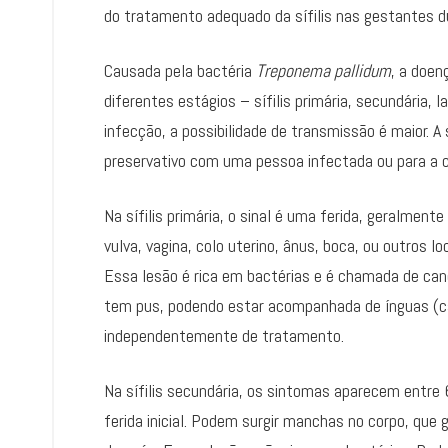
do tratamento adequado da sífilis nas gestantes d
Causada pela bactéria
Treponema pallidum
, a doen
diferentes estágios – sífilis primária, secundária, l
infecção, a possibilidade de transmissão é maior. A 
preservativo com uma pessoa infectada ou para a 
Na sífilis primária, o sinal é uma ferida, geralmente
vulva, vagina, colo uterino, ânus, boca, ou outros l
Essa lesão é rica em bactérias e é chamada de can
tem pus, podendo estar acompanhada de ínguas (car
independentemente de tratamento.
Na sífilis secundária, os sintomas aparecem entr
ferida inicial. Podem surgir manchas no corpo, qu