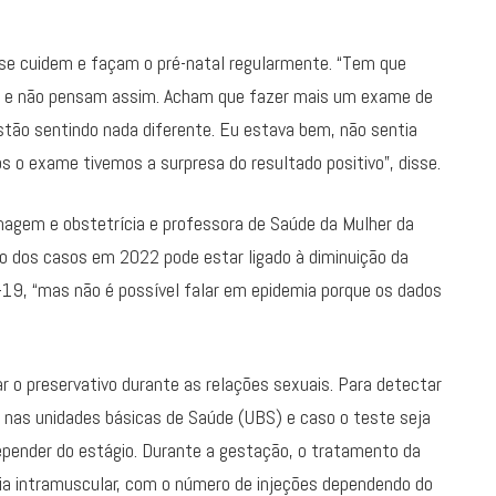
 se cuidem e façam o pré-natal regularmente. “Tem que
m e não pensam assim. Acham que fazer mais um exame de
tão sentindo nada diferente. Eu estava bem, não sentia
 o exame tivemos a surpresa do resultado positivo”, disse.
magem e obstetrícia e professora de Saúde da Mulher da
o dos casos em 2022 pode estar ligado à diminuição da
-19, “mas não é possível falar em epidemia porque os dados
ar o preservativo durante as relações sexuais. Para detectar
s nas unidades básicas de Saúde (UBS) e caso o teste seja
 depender do estágio. Durante a gestação, o tratamento da
ia intramuscular, com o número de injeções dependendo do