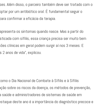
ses. Além disso, o parceiro também deve ser tratado com o
ptar por um antibiótico oral. É fundamental seguir o
ara confirmar a eficácia da terapia.
apresenta os sintomas quando nasce. Mas a partir do
icada com sífilis, essa criança precisa ser muito bem
es clínicas em geral podem surgir aí nos 3 meses. E
2 anos de vida”, explicou.
omo o Dia Nacional de Combate à Sífilis e à Sífilis
lação sobre os riscos da doença, os métodos de prevenção,
 da saúde e administradores de sistemas de saúde em
estaque deste ano é a importância do diagnóstico precoce e