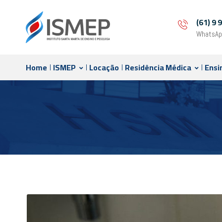
(61) 9
WhatsAp
Home
ISMEP
Locação
Residência Médica
Ensi