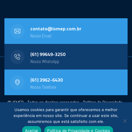
contato@ismep.com.br
Nosso Email
(61) 99649-3250
Nosso WhatsApp
(61) 3962-6430
Nosso Telefone
© ISMEP - Todos os direitos reservados -
Política de Privacidade
-
Usamos cookies para garantir que oferecemos a melhor
Powered by:
General Design
experiência em nosso site. Se continuar a usar este site,
assumiremos que está satisfeito com ele.
Aceitar
Política de Privacidade e Cookies