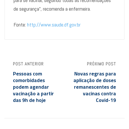
para se vacinar, seguindo todas as recomendações
de segurança”, recomenda a enfermeira.
Fonte:
http://www.saude.df.gov.br
POST ANTERIOR
PRÓXIMO POST
Pessoas com
Novas regras para
comorbidades
aplicação de doses
podem agendar
remanescentes de
vacinação a partir
vacinas contra
das 9h de hoje
Covid-19