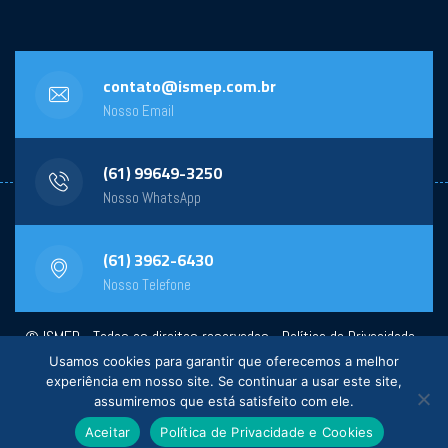
contato@ismep.com.br
Nosso Email
(61) 99649-3250
Nosso WhatsApp
(61) 3962-6430
Nosso Telefone
© ISMEP - Todos os direitos reservados -
Política de Privacidade
-
Usamos cookies para garantir que oferecemos a melhor
Powered by:
General Design
experiência em nosso site. Se continuar a usar este site,
assumiremos que está satisfeito com ele.
Aceitar
Política de Privacidade e Cookies