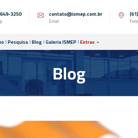
 9649-3250
contato@ismep.com.br
(61
p
Email
Fon
no
Pesquisa
Blog
Galeria ISMEP
Extras
Blog