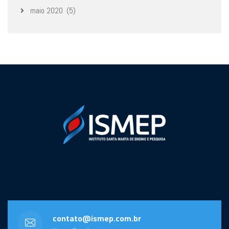
maio 2020
(5)
contato@ismep.com.br