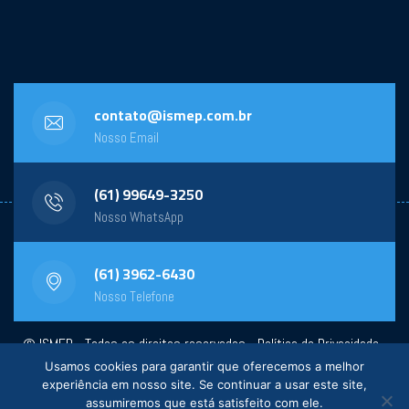
contato@ismep.com.br
Nosso Email
(61) 99649-3250
Nosso WhatsApp
(61) 3962-6430
Nosso Telefone
© ISMEP - Todos os direitos reservados -
Política de Privacidade
-
Usamos cookies para garantir que oferecemos a melhor
Powered by:
General Design
experiência em nosso site. Se continuar a usar este site,
assumiremos que está satisfeito com ele.