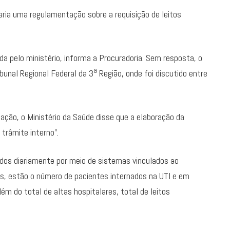
aria uma regulamentação sobre a requisição de leitos
a pelo ministério, informa a Procuradoria. Sem resposta, o
a
bunal Regional Federal da 3
Região, onde foi discutido entre
ção, o Ministério da Saúde disse que a elaboração da
 trâmite interno”.
ados diariamente por meio de sistemas vinculados ao
as, estão o número de pacientes internados na UTI e em
lém do total de altas hospitalares, total de leitos