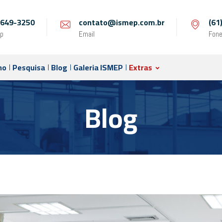
 9649-3250
contato@ismep.com.br
(61
p
Email
Fon
no
Pesquisa
Blog
Galeria ISMEP
Extras
Blog