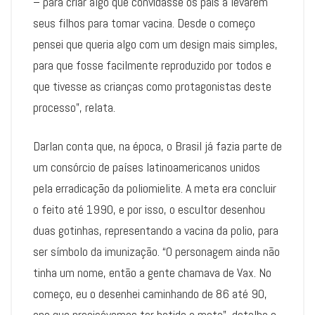
– para criar algo que convidasse os pais a levarem
seus filhos para tomar vacina. Desde o começo
pensei que queria algo com um design mais simples,
para que fosse facilmente reproduzido por todos e
que tivesse as crianças como protagonistas deste
processo”, relata.
Darlan conta que, na época, o Brasil já fazia parte de
um consórcio de países latinoamericanos unidos
pela erradicação da poliomielite. A meta era concluir
o feito até 1990, e por isso, o escultor desenhou
duas gotinhas, representando a vacina da polio, para
ser símbolo da imunização. “O personagem ainda não
tinha um nome, então a gente chamava de Vax. No
começo, eu o desenhei caminhando de 86 até 90,
ano que precisávamos ter batido a meta”, detalha o